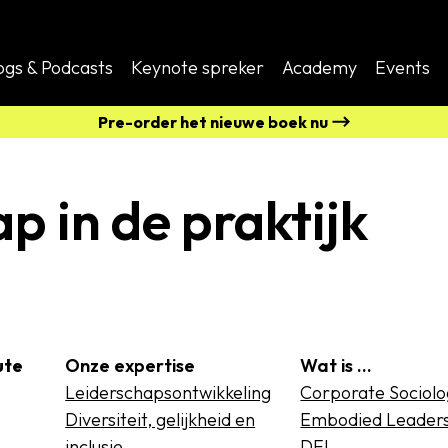
ogs & Podcasts
Keynote spreker
Academy
Events
Pre-order het nieuwe boek nu
p in de praktijk
ute
Onze expertise
Wat is …
Leiderschapsontwikkeling
Corporate Sociol
Diversiteit, gelijkheid en
Embodied Leader
inclusie
DEI