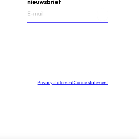
nieuwsbrief
E-
mailadres
(Vereist)
Privacy statement
Cookie statement