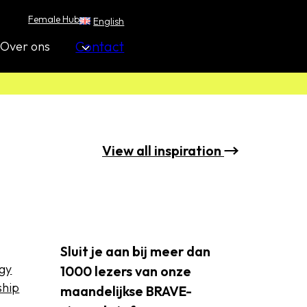
Female Hub
English
Contact
Over ons
View all i
nspiration
Sluit je aan bij meer dan
ogy
1000 lezers van onze
ship
maandelijkse BRAVE-