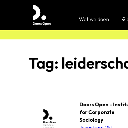
Wat we doen
Bl
Tag:
leiderscha
Doors Open – Instit
for Corporate
Sociology
Javastraat 281