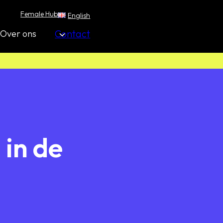
Female Hub
English
Contact
Over ons
 in de